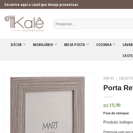
Skip
Encontre aqui o casal que deseja presentear.
to
content
DÉCOR
MOBILIÁRIO
MESA POSTA
COZINHA
LAVAB
CASTE
INÍCIO
OBJETO
/
Porta Re
19,90
R$
Fora de estoque
Produto indispo
Preencha com seu e