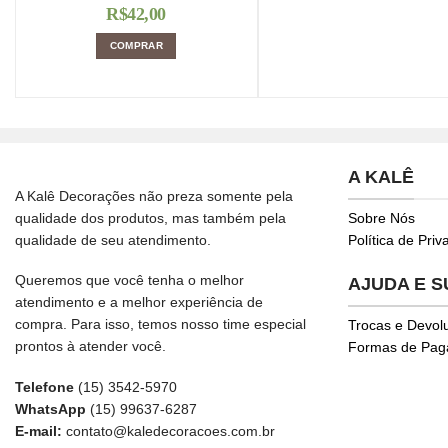
R$
42,00
COMPRAR
A KALÊ
A Kalê Decorações não preza somente pela
qualidade dos produtos, mas também pela
Sobre Nós
qualidade de seu atendimento.
Política de Pri
Queremos que você tenha o melhor
AJUDA E 
atendimento e a melhor experiência de
compra. Para isso, temos nosso time especial
Trocas e Devol
prontos à atender você.
Formas de Pa
Telefone
(15) 3542-5970
WhatsApp
(15) 99637-6287
E-mail:
contato@kaledecoracoes.com.br