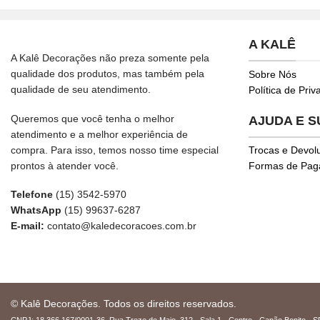
A KALÊ
A Kalê Decorações não preza somente pela
qualidade dos produtos, mas também pela
Sobre Nós
qualidade de seu atendimento.
Política de Pri
Queremos que você tenha o melhor
AJUDA E 
atendimento e a melhor experiência de
compra. Para isso, temos nosso time especial
Trocas e Devol
prontos à atender você.
Formas de Pa
Telefone
(15) 3542-5970
WhatsApp
(15) 99637-6287
E-mail:
contato@kaledecoracoes.com.br
© Kalê Decorações. Todos os direitos reservados.
CNPJ: 18.366.167/0001-36. Rua Treze de Maio, 312 - Sala 1 - Centro - Capão Bonito - S