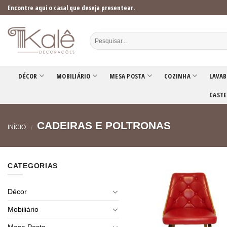
Skip
Encontre aqui o casal que deseja presentear.
to
content
DÉCOR
MOBILIÁRIO
MESA POSTA
COZINHA
LAVAB
CASTE
CADEIRAS E POLTRONAS
INÍCIO
/
CATEGORIAS
Décor
Mobiliário
Mesa Posta