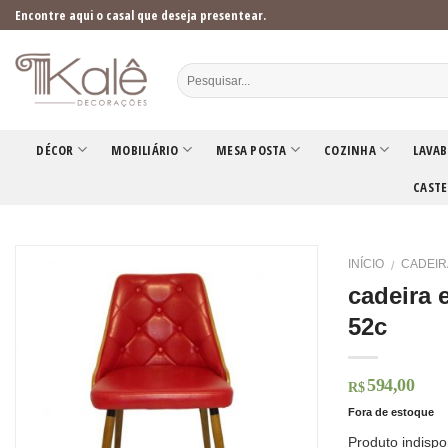
Skip
Encontre aqui o casal que deseja presentear.
to
content
DÉCOR
MOBILIÁRIO
MESA POSTA
COZINHA
LAVAB
CASTE
INÍCIO
CADEIR
/
cadeira 
52c
594,00
R$
Fora de estoque
Produto indispo