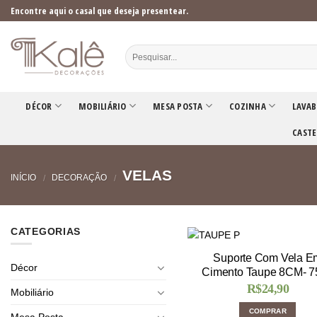
Skip
Encontre aqui o casal que deseja presentear.
to
content
DÉCOR
MOBILIÁRIO
MESA POSTA
COZINHA
LAVAB
CASTE
VELAS
INÍCIO
DECORAÇÃO
/
/
CATEGORIAS
Suporte Com Vela E
Décor
Cimento Taupe 8CM- 7
R$
24,90
Mobiliário
COMPRAR
Mesa Posta