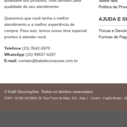
qualidade dos produtos, mas também pela
Sobre Nós
qualidade de seu atendimento.
Política de Pri
Queremos que você tenha o melhor
AJUDA E 
atendimento e a melhor experiência de
compra. Para isso, temos nosso time especial
Trocas e Devol
prontos à atender você.
Formas de Pa
Telefone
(15) 3542-5970
WhatsApp
(15) 99637-6287
E-mail:
contato@kaledecoracoes.com.br
© Kalê Decorações. Todos os direitos reservados.
CNPJ: 18.366.167/0001-36. Rua Treze de Maio, 312 - Sala 1 - Centro - Capão Bonito - S