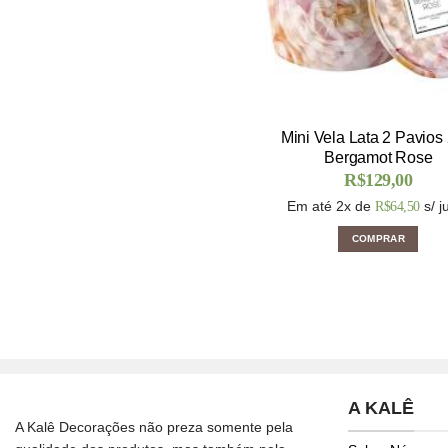
Mini Vela Lata 2 Pavios
Bergamot Rose
R$
129,00
Em até 2x de
s/ j
R$
64,50
COMPRAR
A KALÊ
A Kalê Decorações não preza somente pela