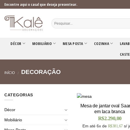
Skip
Encontre aqui o casal que deseja presentear.
to
content
DÉCOR
MOBILIÁRIO
MESA POSTA
COZINHA
LAVAB
CASTE
DECORAÇÃO
INÍCIO
/
CATEGORIAS
Mesa de jantar oval Saa
Décor
em laca branca
R$
2.290,00
Mobiliário
Em até 6x de
s/ 
R$
381,67
Mesa Posta