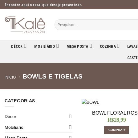
Skip
Encontre aqui o casal que deseja presentear.
to
content
DÉCOR
MOBILIÁRIO
MESA POSTA
COZINHA
LAVAB
CASTE
BOWLS E TIGELAS
INÍCIO
/
CATEGORIAS
BOWL FLORAL ROS
Décor
R$
28,99
Mobiliário
COMPRAR
Mesa Posta