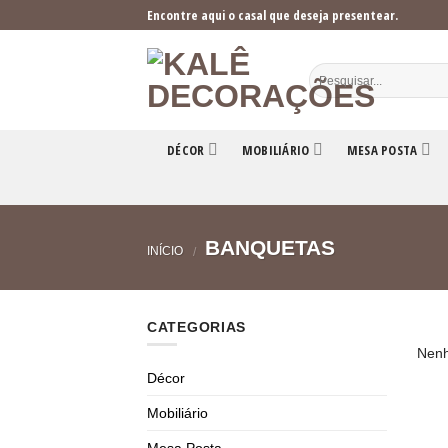
Skip
Encontre aqui o casal que deseja presentear.
to
content
DÉCOR
MOBILIÁRIO
MESA POSTA
BANQUETAS
INÍCIO
/
CATEGORIAS
Nenh
Décor
Mobiliário
Mesa Posta