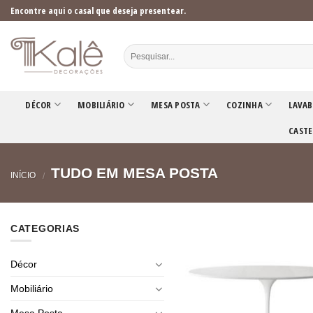
Skip
Encontre aqui o casal que deseja presentear.
to
content
DÉCOR
MOBILIÁRIO
MESA POSTA
COZINHA
LAVAB
CASTE
TUDO EM MESA POSTA
INÍCIO
/
CATEGORIAS
Décor
Mobiliário
Mesa Posta