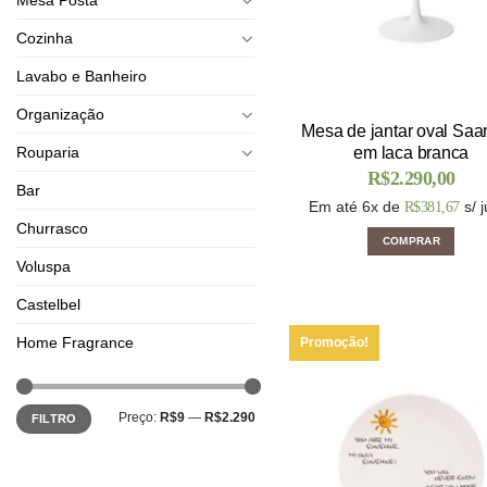
Cozinha
Lavabo e Banheiro
Organização
Mesa de jantar oval Saa
Rouparia
em laca branca
R$
2.290,00
Bar
Em até 6x de
s/ 
R$
381,67
Churrasco
COMPRAR
Voluspa
Castelbel
Home Fragrance
Promoção!
Preço:
R$9
—
R$2.290
FILTRO