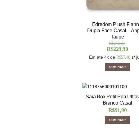
Edredom Plush Flann
Dupla Face Casal – App
Taupe
R$
272,60
R$
229,90
Em até 4x de
s/ j
R$
57,48
COMPRAR
Saia Box Petit Poa Ultr
Branco Casal
R$
91,90
COMPRAR