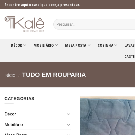
Skip
Encontre aqui o casal que deseja presentear.
to
content
DÉCOR
MOBILIÁRIO
MESA POSTA
COZINHA
LAVAB
CASTE
TUDO EM ROUPARIA
INÍCIO
/
CATEGORIAS
Décor
Mobiliário
Mesa Posta