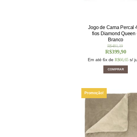
Jogo de Cama Percal 
fios Diamond Queen 
Branco
R$
481,19
R$
399,90
Em até 6x de
s/ j
R$
66,65
COMPRAR
Promoção!