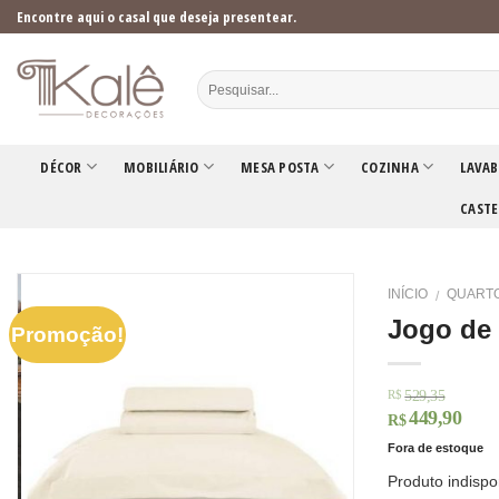
Skip
Encontre aqui o casal que deseja presentear.
to
content
DÉCOR
MOBILIÁRIO
MESA POSTA
COZINHA
LAVAB
CASTE
INÍCIO
QUART
/
Jogo de 
Promoção!
529,35
R$
449,90
R$
Fora de estoque
Produto indispo