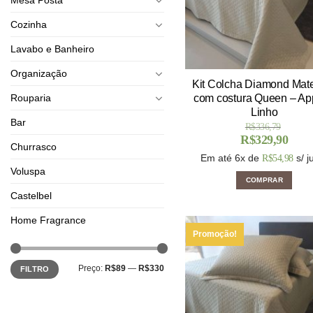
Cozinha
Lavabo e Banheiro
Organização
Kit Colcha Diamond Mat
Rouparia
com costura Queen – Ap
Linho
Bar
R$
336,79
R$
329,90
Churrasco
Em até 6x de
s/ j
R$
54,98
Voluspa
COMPRAR
Castelbel
Home Fragrance
Promoção!
Preço:
R$89
—
R$330
FILTRO