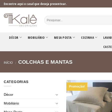
Skip
Encontre aqui o casal que deseja presentear.
to
content
DÉCOR
MOBILIÁRIO
MESA POSTA
COZINHA
LAVAB
CASTE
COLCHAS E MANTAS
INÍCIO
/
CATEGORIAS
Promoção!
Décor
Mobiliário
Mesa Posta