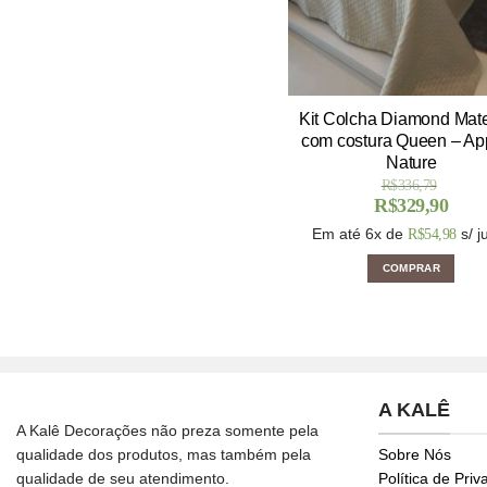
Kit Colcha Diamond Mat
com costura Queen – Ap
Nature
R$
336,79
R$
329,90
Em até 6x de
s/ j
R$
54,98
COMPRAR
A KALÊ
A Kalê Decorações não preza somente pela
qualidade dos produtos, mas também pela
Sobre Nós
qualidade de seu atendimento.
Política de Pri