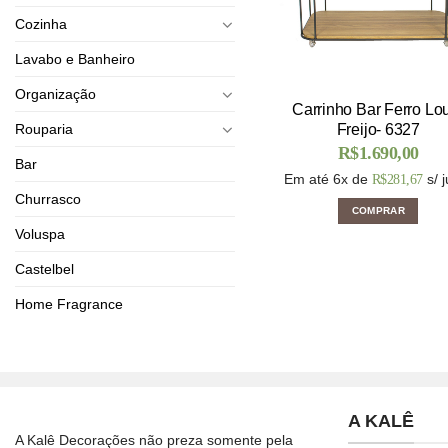
Cozinha
Lavabo e Banheiro
Organização
Carrinho Bar Ferro Lo
Rouparia
Freijo- 6327
R$
1.690,00
Bar
Em até 6x de
s/ 
R$
281,67
Churrasco
COMPRAR
Voluspa
Castelbel
Home Fragrance
A KALÊ
A Kalê Decorações não preza somente pela