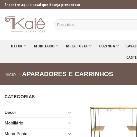
Skip
Encontre aqui o casal que deseja presentear.
to
content
DÉCOR
MOBILIÁRIO
MESA POSTA
COZINHA
LAVAB
CASTE
APARADORES E CARRINHOS
INÍCIO
/
CATEGORIAS
Décor
Mobiliário
Mesa Posta