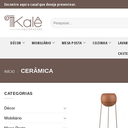
Skip
Encontre aqui o casal que deseja presentear.
to
content
DÉCOR
MOBILIÁRIO
MESA POSTA
COZINHA
LAVAB
CASTE
CERÂMICA
INÍCIO
/
CATEGORIAS
Décor
Mobiliário
Mesa Posta