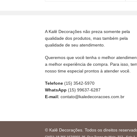
A Kalê Decorações não preza somente pela
qualidade dos produtos, mas também pela
qualidade de seu atendimento.
Queremos que você tenha o melhor atendimen
a melhor experiência de compra. Para isso, te
nosso time especial prontos à atender você.
Telefone
(15) 3542-5970
WhatsApp
(15) 99637-6287
E-mail:
contato@kaledecoracoes.com.br
© Kalê Decorações. Todos os direitos reservad
CNPJ: 18.366.167/0001-36. Rua Treze de Maio, 312 - Sala 1 -