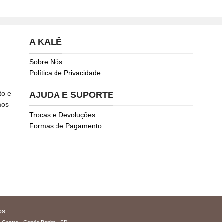
A KALÊ
Sobre Nós
Política de Privacidade
to e
AJUDA E SUPORTE
mos
Trocas e Devoluções
Formas de Pagamento
os.
 Centro - Capão Bonito - SP.