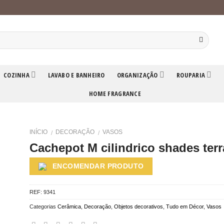
COZINHA
LAVABO E BANHEIRO
ORGANIZAÇÃO
ROUPARIA
HOME FRAGRANCE
INÍCIO
DECORAÇÃO
VASOS
/
/
Cachepot M cilindrico shades terr
ENCOMENDAR PRODUTO
REF:
9341
Categorias
Cerâmica
,
Decoração
,
Objetos decorativos
,
Tudo em Décor
,
Vasos