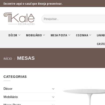
Skip
Encontre aqui o casal que deseja presentear.
to
content
DÉCOR
MOBILIÁRIO
MESA POSTA
COZINHA
LAVAB
CASTE
MESAS
INÍCIO
/
CATEGORIAS
Décor
Mobiliário
Mesa Posta