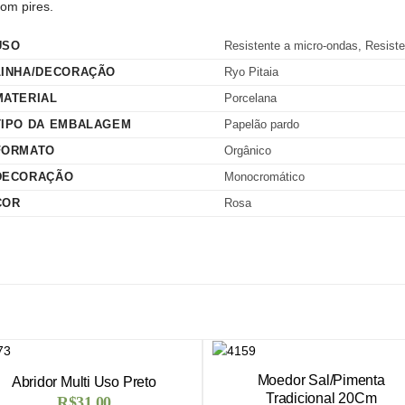
om pires.
USO
Resistente a micro-ondas, Resiste
LINHA/DECORAÇÃO
Ryo Pitaia
MATERIAL
Porcelana
TIPO DA EMBALAGEM
Papelão pardo
FORMATO
Orgânico
DECORAÇÃO
Monocromático
COR
Rosa
Moedor Sal/Pimenta
Abridor Multi Uso Preto
Tradicional 20Cm
R$
31,00