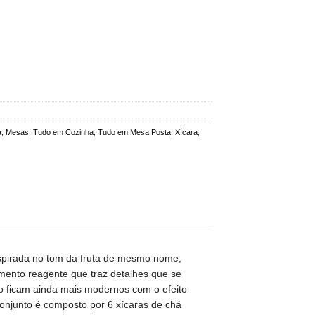
a
,
Mesas
,
Tudo em Cozinha
,
Tudo em Mesa Posta
,
Xícara
,
nspirada no tom da fruta de mesmo nome,
ento reagente que traz detalhes que se
 ficam ainda mais modernos com o efeito
onjunto é composto por 6 xícaras de chá