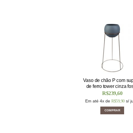
Vaso de chão P com sup
de ferro tower cinza fo
R$
239,60
Em até 4x de
s/ j
R$
59,90
COMPRAR