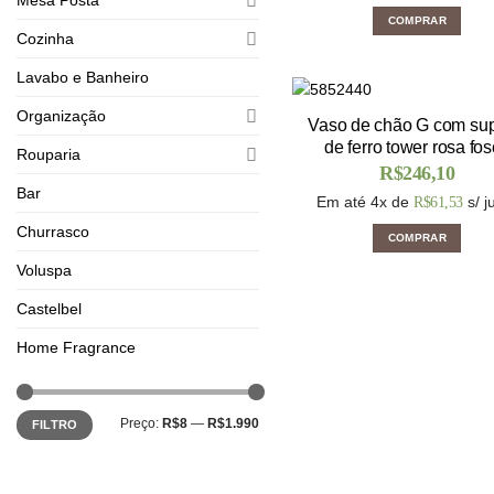
COMPRAR
Cozinha
Lavabo e Banheiro
Organização
Vaso de chão G com sup
de ferro tower rosa fo
Rouparia
R$
246,10
Bar
Em até 4x de
s/ j
R$
61,53
Churrasco
COMPRAR
Voluspa
Castelbel
Home Fragrance
Preço:
R$8
—
R$1.990
FILTRO