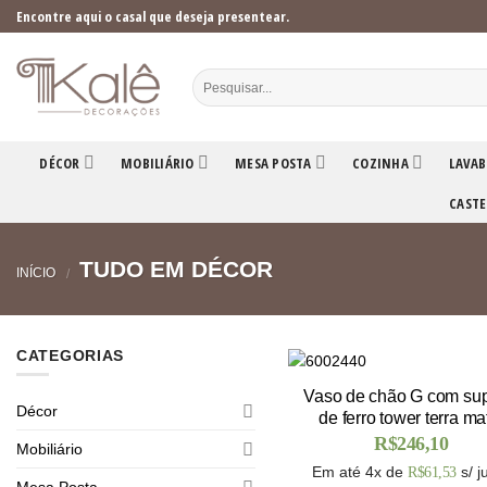
Skip
Encontre aqui o casal que deseja presentear.
to
content
DÉCOR
MOBILIÁRIO
MESA POSTA
COZINHA
LAVAB
CASTE
TUDO EM DÉCOR
INÍCIO
/
CATEGORIAS
Vaso de chão G com sup
Décor
de ferro tower terra ma
R$
246,10
Mobiliário
Em até 4x de
s/ j
R$
61,53
Mesa Posta