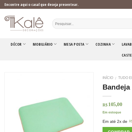
Skip
Encontre aqui o casal que deseja presentear.
to
content
DÉCOR
MOBILIÁRIO
MESA POSTA
COZINHA
LAVAB
CASTE
INÍCIO
TUDO E
/
Bandeja 
105,00
R$
Em estoque
Em até 2x de
R