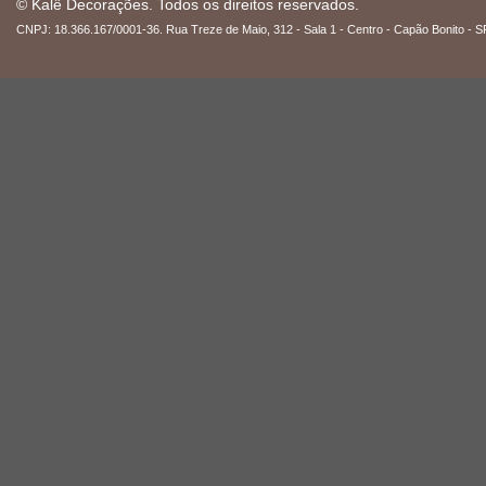
© Kalê Decorações. Todos os direitos reservados.
CNPJ: 18.366.167/0001-36. Rua Treze de Maio, 312 - Sala 1 - Centro - Capão Bonito - S