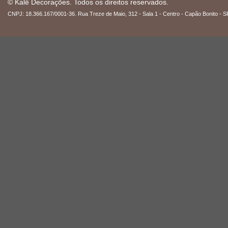
© Kalê Decorações. Todos os direitos reservados.
CNPJ: 18.366.167/0001-36. Rua Treze de Maio, 312 - Sala 1 - Centro - Capão Bonito - S