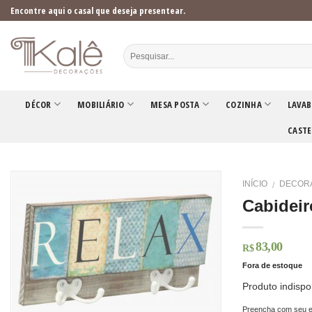
Skip
Encontre aqui o casal que deseja presentear.
to
content
DÉCOR
MOBILIÁRIO
MESA POSTA
COZINHA
LAVAB
CASTE
INÍCIO
DECOR
/
Cabideir
83,00
R$
Fora de estoque
Produto indispo
Preencha com seu e