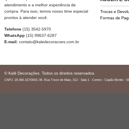
atendimento e a melhor experiência de
compra. Para isso, temos nosso time especial
Trocas e Devol
prontos à atender você.
Formas de Pa
Telefone
(15) 3542-5970
WhatsApp
(15) 99637-6287
E-mail:
contato@kaledecoracoes.com.br
© Kalê Decorações. Todos os direitos reservados.
CNPJ: 18.366.167/0001-36. Rua Treze de Maio, 312 - Sala 1 - Centro - Capão Bonito - S