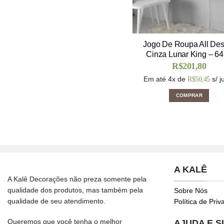
Jogo De Roupa All Des
Cinza Lunar King – 6
R$
201,80
Em até 4x de
s/ j
R$
50,45
COMPRAR
A KALÊ
A Kalê Decorações não preza somente pela
qualidade dos produtos, mas também pela
Sobre Nós
qualidade de seu atendimento.
Política de Pri
Queremos que você tenha o melhor
AJUDA E 