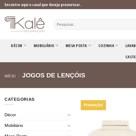
Skip
Encontre aqui o casal que deseja presentear.
to
content
DÉCOR
MOBILIÁRIO
MESA POSTA
COZINHA
LAVAB
CASTE
JOGOS DE LENÇÓIS
INÍCIO
/
CATEGORIAS
Promoção!
Décor
Mobiliário
Mesa Posta