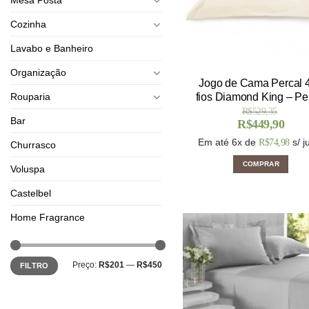
Cozinha
Lavabo e Banheiro
Organização
Jogo de Cama Percal 
Rouparia
fios Diamond King – Pe
R$
529,35
Bar
R$
449,90
Em até 6x de
s/ j
R$
74,98
Churrasco
COMPRAR
Voluspa
Castelbel
Home Fragrance
Preço:
R$201
—
R$450
FILTRO