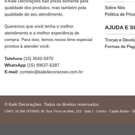
A Kalê Decorações não preza somente pela
qualidade dos produtos, mas também pela
Sobre Nós
qualidade de seu atendimento.
Política de Pri
Queremos que você tenha o melhor
AJUDA E 
atendimento e a melhor experiência de
compra. Para isso, temos nosso time especial
Trocas e Devol
prontos à atender você.
Formas de Pa
Telefone
(15) 3542-5970
WhatsApp
(15) 99637-6287
E-mail:
contato@kaledecoracoes.com.br
© Kalê Decorações. Todos os direitos reservados.
CNPJ: 18.366.167/0001-36. Rua Treze de Maio, 312 - Sala 1 - Centro - Capão Bonito - S