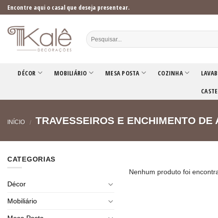
Skip
Encontre aqui o casal que deseja presentear.
to
content
DÉCOR
MOBILIÁRIO
MESA POSTA
COZINHA
LAVAB
CASTE
TRAVESSEIROS E ENCHIMENTO DE
INÍCIO
/
CATEGORIAS
Nenhum produto foi encontra
Décor
Mobiliário
Mesa Posta