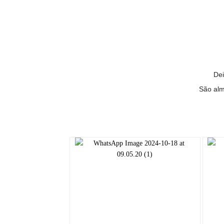
Dei
São alm