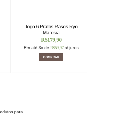
Jogo 6 Pratos Rasos Ryo
Garrafa termica
Maresia
plastico 
R$
179,90
R$
137
Em até 3x de
s/ juros
Em até 2x de
R$
59,97
R$
COMPRAR
COMPR
rodutos para