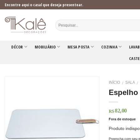
Skip
Encontre aqui o casal que deseja presentear.
to
content
DÉCOR
MOBILIÁRIO
MESA POSTA
COZINHA
LAVAB
CASTE
INÍCIO
SALA
/
/
Espelho
82,00
R$
Fora de estoque
Produto indispo
Preencha com seu e