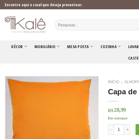
Skip
Encontre aqui o casal que deseja presentear.
to
content
DÉCOR
MOBILIÁRIO
MESA POSTA
COZINHA
LAVAB
CASTE
INÍCIO
ALMOFA
/
Capa de 
28,99
R$
Em estoque