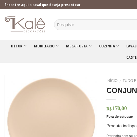
Skip
Encontre aqui o casal que deseja presentear.
to
content
DÉCOR
MOBILIÁRIO
MESA POSTA
COZINHA
LAVAB
CASTE
INÍCIO
TUDO E
/
CONJUN
170,00
R$
Fora de estoque
Produto indispo
Preencha com seu e