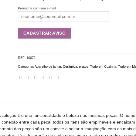
Preencha com seu e-mail
REF:
10072
Categorias
Aparelho de jantar
,
Cerâmica
,
pratos
,
Tudo em Cozinha
,
Tudo em Me
 coleção Elo une funcionalidade e beleza nas mesmas peças. O nome 
 conexão entre cada peça: todos os itens são empilháveis e encaixa
ormato das peças são um convite a soltar a imaginação com as mais di
rodutos. Já a decoração de cada peça, vem da arte de produzir sorvet