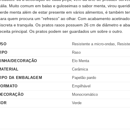
tália. Muito comum em balas e guloseimas o sabor menta, virou queri
erde menta além de estar presente em vários alimentos, é também t
ara quem procura um “refresco” ao olhar. Com acabamento acetinado
iscreta e tranquila. Os pratos rasos possuem 26 cm de diâmetro e aba
eceita principal. Os pratos podem ser guardados um sobre o outro.
USO
Resistente a micro-ondas, Resiste
TIPO
Raso
LINHA/DECORAÇÃO
Elo Menta
MATERIAL
Cerâmica
TIPO DA EMBALAGEM
Papelão pardo
FORMATO
Empilhável
DECORAÇÃO
Monocromático
COR
Verde