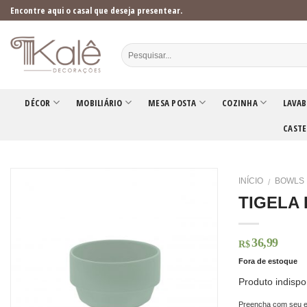
Skip
Encontre aqui o casal que deseja presentear.
to
content
DÉCOR
MOBILIÁRIO
MESA POSTA
COZINHA
LAVAB
CASTE
INÍCIO
BOWLS 
/
TIGELA
36,99
R$
Fora de estoque
Produto indispo
Preencha com seu e