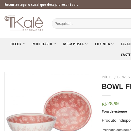
Skip
Encontre aqui o casal que deseja presentear.
to
content
DÉCOR
MOBILIÁRIO
MESA POSTA
COZINHA
LAVAB
CASTE
INÍCIO
BOWLS 
/
BOWL F
28,99
R$
Fora de estoque
Produto indispo
Preencha com seu e