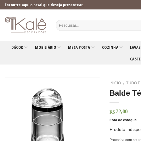
Skip
Encontre aqui o casal que deseja presentear.
to
content
DÉCOR
MOBILIÁRIO
MESA POSTA
COZINHA
LAVAB
CASTE
INÍCIO
TUDO E
/
Balde T
72,00
R$
Fora de estoque
Produto indispo
Preencha com seu e