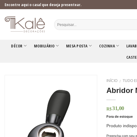
Skip
Encontre aqui o casal que deseja presentear.
to
content
DÉCOR
MOBILIÁRIO
MESA POSTA
COZINHA
LAVAB
CASTE
INÍCIO
TUDO E
/
Abridor 
31,00
R$
Fora de estoque
Produto indispo
Preencha com seu e