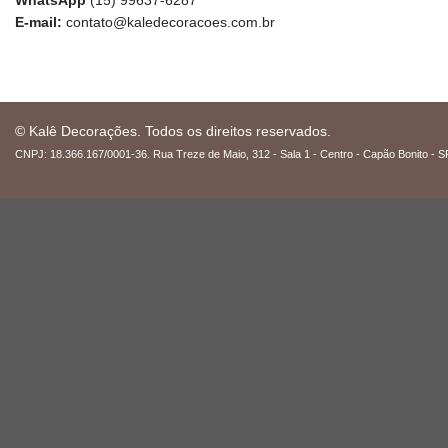
WhatsApp
(15) 99637-6287
E-mail:
contato@kaledecoracoes.com.br
© Kalê Decorações. Todos os direitos reservados.
CNPJ: 18.366.167/0001-36. Rua Treze de Maio, 312 - Sala 1 - Centro - Capão Bonito - S