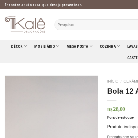
Skip
Encontre aqui o casal que deseja presentear.
to
content
DÉCOR
MOBILIÁRIO
MESA POSTA
COZINHA
LAVAB
CASTE
INÍCIO
CERÂM
/
Bola 12 
28,00
R$
Fora de estoque
Produto indispo
Preencha com seu e