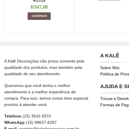
40319
R$
47,00
COMPRAR
A KALÊ
A Kalê Decorações não preza somente pela
qualidade dos produtos, mas também pela
Sobre Nós
qualidade de seu atendimento.
Política de Pri
Queremos que você tenha o melhor
AJUDA E 
atendimento e a melhor experiência de
compra. Para isso, temos nosso time especial
Trocas e Devol
prontos à atender você.
Formas de Pa
Telefone
(15) 3542-5970
WhatsApp
(15) 99637-6287
E-mail:
contato@kaledecoracoes.com.br