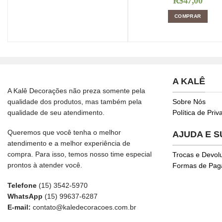
R$
47,00
COMPRAR
A KALÊ
A Kalê Decorações não preza somente pela
qualidade dos produtos, mas também pela
Sobre Nós
qualidade de seu atendimento.
Política de Pri
Queremos que você tenha o melhor
AJUDA E 
atendimento e a melhor experiência de
compra. Para isso, temos nosso time especial
Trocas e Devol
prontos à atender você.
Formas de Pa
Telefone
(15) 3542-5970
WhatsApp
(15) 99637-6287
E-mail:
contato@kaledecoracoes.com.br