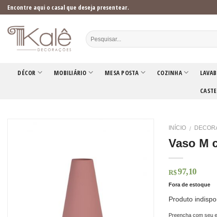
Skip
Encontre aqui o casal que deseja presentear.
to
content
DÉCOR
MOBILIÁRIO
MESA POSTA
COZINHA
LAVAB
CASTE
INÍCIO
DECOR
/
Vaso M 
97,10
R$
Fora de estoque
Produto indispo
Preencha com seu e