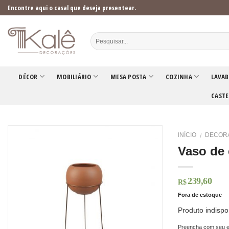
Skip
Encontre aqui o casal que deseja presentear.
to
content
DÉCOR
MOBILIÁRIO
MESA POSTA
COZINHA
LAVAB
CASTE
INÍCIO
DECOR
/
Vaso de 
239,60
R$
Fora de estoque
Produto indispo
Preencha com seu e