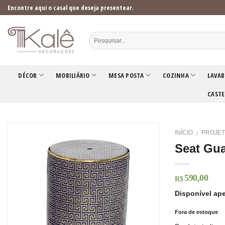
Skip
Encontre aqui o casal que deseja presentear.
to
content
DÉCOR
MOBILIÁRIO
MESA POSTA
COZINHA
LAVAB
CASTE
INÍCIO
PROJET
/
Seat Gua
590,00
R$
Disponível ap
Fora de estoque