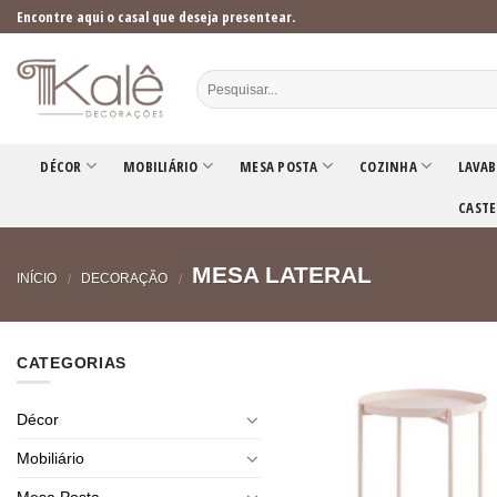
Skip
Encontre aqui o casal que deseja presentear.
to
content
DÉCOR
MOBILIÁRIO
MESA POSTA
COZINHA
LAVAB
CASTE
MESA LATERAL
INÍCIO
DECORAÇÃO
/
/
CATEGORIAS
Décor
Mobiliário
Mesa Posta