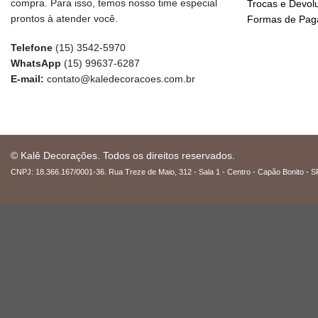
compra. Para isso, temos nosso time especial
Trocas e Devol
prontos à atender você.
Formas de Pa
Telefone
(15) 3542-5970
WhatsApp
(15) 99637-6287
E-mail:
contato@kaledecoracoes.com.br
© Kalê Decorações. Todos os direitos reservados.
CNPJ: 18.366.167/0001-36. Rua Treze de Maio, 312 - Sala 1 - Centro - Capão Bonito - S