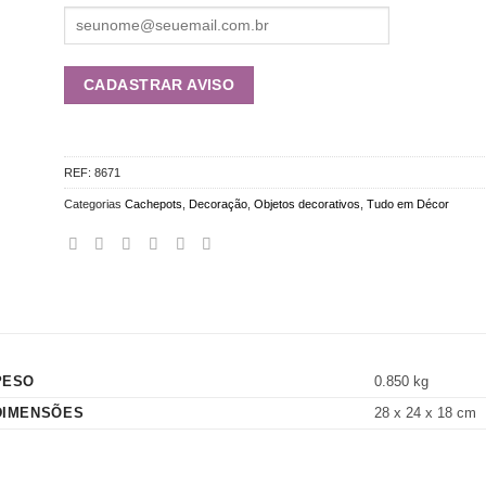
REF:
8671
Categorias
Cachepots
,
Decoração
,
Objetos decorativos
,
Tudo em Décor
PESO
0.850 kg
DIMENSÕES
28 x 24 x 18 cm