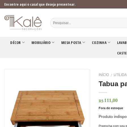
Skip
Encontre aqui o casal que deseja presentear.
to
content
DÉCOR
MOBILIÁRIO
MESA POSTA
COZINHA
LAVAB
CASTE
INÍCIO
UTILID
/
Tabua p
111,00
R$
Fora de estoque
Produto indispo
Preencha com seu e