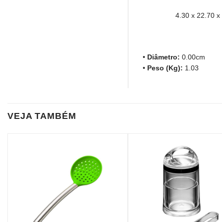
4.30 x 22.70 x
•
Diâmetro:
0.00cm
•
Peso (Kg):
1.03
VEJA TAMBÉM