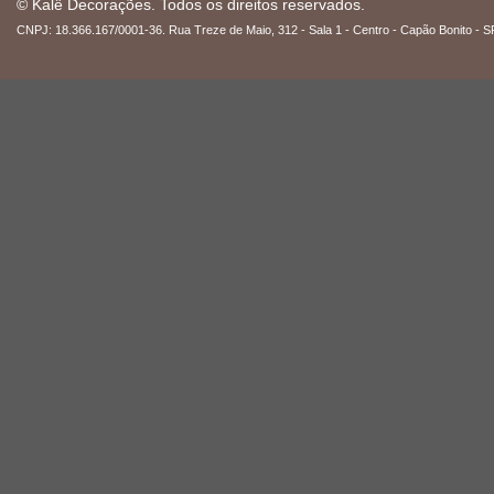
© Kalê Decorações. Todos os direitos reservados.
CNPJ: 18.366.167/0001-36. Rua Treze de Maio, 312 - Sala 1 - Centro - Capão Bonito - S