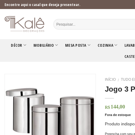
Skip
Encontre aqui o casal que deseja presentear.
to
content
DÉCOR
MOBILIÁRIO
MESA POSTA
COZINHA
LAVAB
CASTE
INÍCIO
TUDO E
/
Jogo 3 
144,00
R$
Fora de estoque
Produto indispo
Preencha com seu e