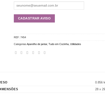
REF:
7454
Categorias
Aparelho de jantar
,
Tudo em Cozinha
,
Utilidades
PESO
0.856 
DIMENSÕES
28 x 2