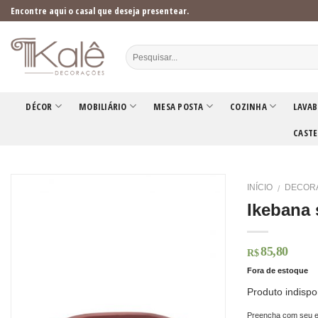
Skip
Encontre aqui o casal que deseja presentear.
to
content
DÉCOR
MOBILIÁRIO
MESA POSTA
COZINHA
LAVAB
CASTE
INÍCIO
DECOR
/
Ikebana 
85,80
R$
Fora de estoque
Produto indispo
Preencha com seu e