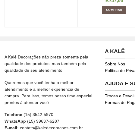
R$
47,00
COMPRAR
A KALÊ
A Kalê Decorações não preza somente pela
qualidade dos produtos, mas também pela
Sobre Nós
qualidade de seu atendimento.
Política de Pri
Queremos que você tenha o melhor
AJUDA E 
atendimento e a melhor experiência de
compra. Para isso, temos nosso time especial
Trocas e Devol
prontos à atender você.
Formas de Pa
Telefone
(15) 3542-5970
WhatsApp
(15) 99637-6287
E-mail:
contato@kaledecoracoes.com.br