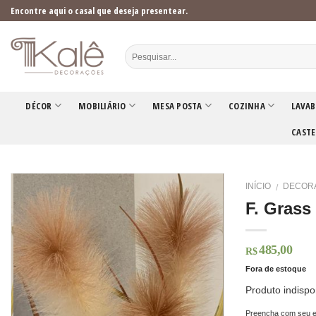
Skip
Encontre aqui o casal que deseja presentear.
to
content
DÉCOR
MOBILIÁRIO
MESA POSTA
COZINHA
LAVAB
CASTE
INÍCIO
DECOR
/
F. Grass
485,00
R$
Fora de estoque
Produto indispo
Preencha com seu e