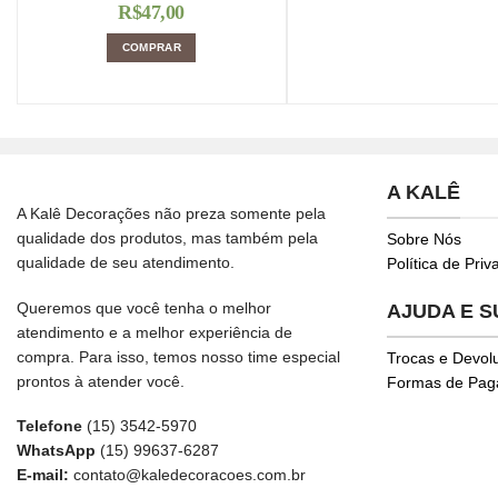
R$
47,00
COMPRAR
A KALÊ
A Kalê Decorações não preza somente pela
qualidade dos produtos, mas também pela
Sobre Nós
qualidade de seu atendimento.
Política de Pri
Queremos que você tenha o melhor
AJUDA E 
atendimento e a melhor experiência de
compra. Para isso, temos nosso time especial
Trocas e Devol
prontos à atender você.
Formas de Pa
Telefone
(15) 3542-5970
WhatsApp
(15) 99637-6287
E-mail:
contato@kaledecoracoes.com.br