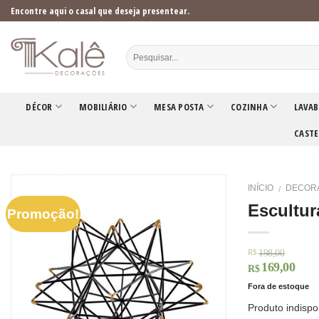
Skip
Encontre aqui o casal que deseja presentear.
to
content
DÉCOR
MOBILIÁRIO
MESA POSTA
COZINHA
LAVAB
CASTE
INÍCIO
DECOR
/
Escultur
Promoção!
198,00
R$
169,00
R$
Fora de estoque
Produto indispo