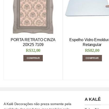
PORTA RETRATO CINZA
Espelho Vidro Emoldu
20X25 7109
Retangular
R$
32,00
R$
82,00
COMPRAR
COMPRAR
A KALÊ
A Kalê Decorações não preza somente pela