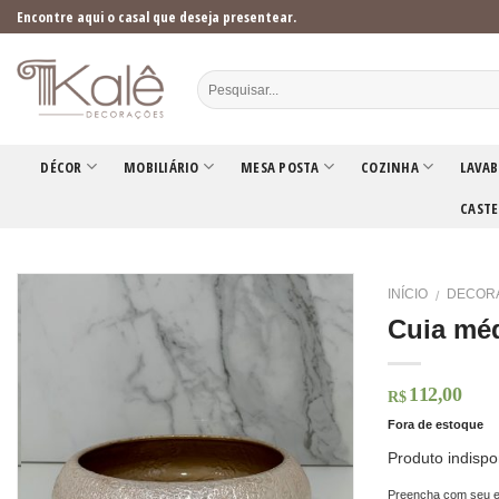
Skip
Encontre aqui o casal que deseja presentear.
to
content
DÉCOR
MOBILIÁRIO
MESA POSTA
COZINHA
LAVAB
CASTE
INÍCIO
DECOR
/
Cuia mé
112,00
R$
Fora de estoque
Produto indispo
Preencha com seu e