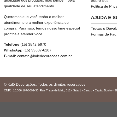
qualidade dos produtos, mas também pela
Sobre Nós
qualidade de seu atendimento.
Política de Pri
Queremos que você tenha o melhor
AJUDA E 
atendimento e a melhor experiência de
compra. Para isso, temos nosso time especial
Trocas e Devol
prontos à atender você.
Formas de Pa
Telefone
(15) 3542-5970
WhatsApp
(15) 99637-6287
E-mail:
contato@kaledecoracoes.com.br
© Kalê Decorações. Todos os direitos reservados.
CNPJ: 18.366.167/0001-36. Rua Treze de Maio, 312 - Sala 1 - Centro - Capão Bonito - S