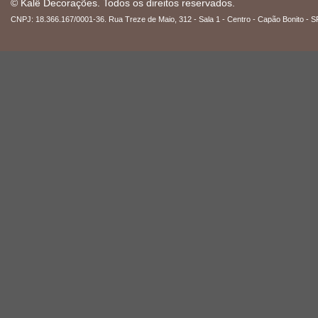
© Kalê Decorações. Todos os direitos reservados.
CNPJ: 18.366.167/0001-36. Rua Treze de Maio, 312 - Sala 1 - Centro - Capão Bonito - S