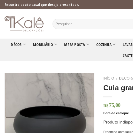
Skip
Encontre aqui o casal que deseja presentear.
to
content
DÉCOR
MOBILIÁRIO
MESA POSTA
COZINHA
LAVAB
CASTE
INÍCIO
DECOR
/
Cuia gra
75,00
R$
Fora de estoque
Produto indispo
Preencha com seu e