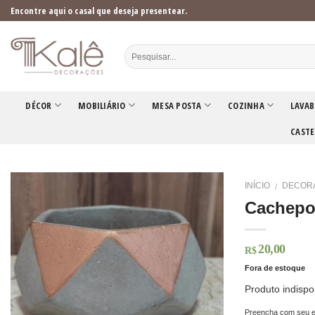
Skip
Encontre aqui o casal que deseja presentear.
to
content
DÉCOR
MOBILIÁRIO
MESA POSTA
COZINHA
LAVAB
CASTE
INÍCIO
DECOR
/
Cachepo
20,00
R$
Fora de estoque
Produto indispo
Preencha com seu e