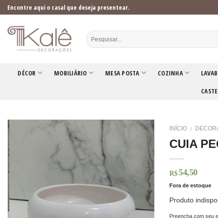
Skip
Encontre aqui o casal que deseja presentear.
to
content
DÉCOR
MOBILIÁRIO
MESA POSTA
COZINHA
LAVAB
CASTE
INÍCIO
DECOR
/
CUIA P
54,50
R$
Fora de estoque
Produto indispo
Preencha com seu e