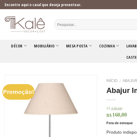
Skip
Encontre aqui o casal que deseja presentear.
to
content
DÉCOR
MOBILIÁRIO
MESA POSTA
COZINHA
LAVAB
CASTE
INÍCIO
ABAJU
/
Abajur I
Promoção!
229,00
R$
160,00
R$
Fora de estoque
Produto indispo