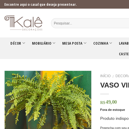
Skip
Encontre aqui o casal que deseja presentear.
to
content
DÉCOR
MOBILIÁRIO
MESA POSTA
COZINHA
LAVAB
CASTE
INÍCIO
DECOR
/
VASO V
49,00
R$
Fora de estoque
Produto indispo
Preencha com seu e