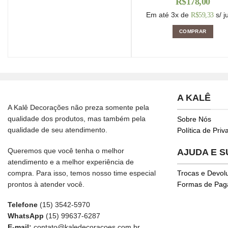
R$
178,00
Em até 3x de
s/ j
R$
59,33
COMPRAR
A KALÊ
A Kalê Decorações não preza somente pela
qualidade dos produtos, mas também pela
Sobre Nós
qualidade de seu atendimento.
Política de Pri
Queremos que você tenha o melhor
AJUDA E 
atendimento e a melhor experiência de
compra. Para isso, temos nosso time especial
Trocas e Devol
prontos à atender você.
Formas de Pa
Telefone
(15) 3542-5970
WhatsApp
(15) 99637-6287
E-mail:
contato@kaledecoracoes.com.br