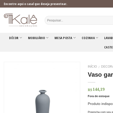
Skip
Encontre aqui o casal que deseja presentear.
to
content
DÉCOR
MOBILIÁRIO
MESA POSTA
COZINHA
LAVAB
CASTE
INÍCIO
DECOR
/
Vaso gar
144,19
R$
Fora de estoque
Produto indispo
Preencha com seu e