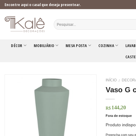
Skip
Encontre aqui o casal que deseja presentear.
to
content
DÉCOR
MOBILIÁRIO
MESA POSTA
COZINHA
LAVAB
CASTE
INÍCIO
DECOR
/
Vaso G c
144,20
R$
Fora de estoque
Produto indispo
Preencha com seu e